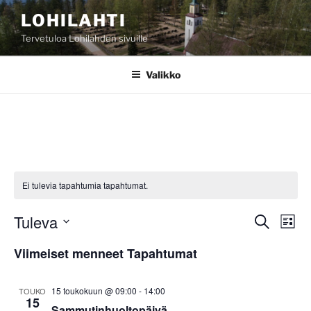
Siirry
LOHILAHTI
sisältöön
Tervetuloa Lohilahden sivuille
Valikko
Ei tulevia tapahtumia tapahtumat.
Tuleva
T
T
E
L
t
a
a
i
V
s
Viimeiset menneet Tapahtumat
s
p
a
p
i
t
a
l
a
a
h
i
15 toukokuun @ 09:00
-
14:00
TOUKO
h
15
t
t
Sammutinhuoltopäivä