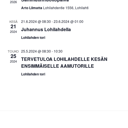
2026
t
u
s
Arto Liimatta
Lohilahdentie 1556, Lohilahti
u
m
e
m
p
a
21.6.2024 @ 08:30
-
23.6.2024 @ 01:00
KESÄ
21
ä
a
V
Juhannus Lohilahdella
2024
i
i
t
Lohilahden tori
v
e
E
ä
w
t
25.5.2024 @ 08:30
-
10:30
TOUKO
.
25
s
s
TERVETULOA LOHILAHDELLE KESÄN
2024
N
ENSIMMÄISELLE AAMUTORILLE
i
a
Lohilahden tori
a
v
j
i
a
g
a
N
t
ä
i
k
o
y
n