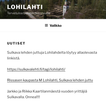
Siirry
LOHILAHTI
sisältöön
Tervetuloa Lohilahden sivuille
Valikko
UUTISET
Sulkava lehden juttuja Lohilahdelta löytyy allaolevasta
linkistä.
https://sulkavalehti.fi/tagi/lohilahti/
Rissasen kaupasta M Lohilahti, Sulkava lehden juttu
Jarkko ja Riikka Kaartilanmäestä vuoden yrittäjiä
Sulkavalla. Onnea!!!!