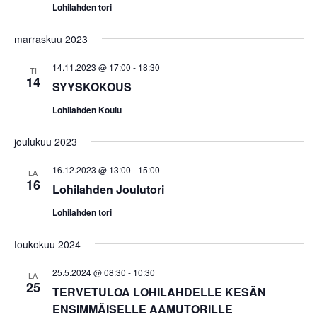
t
Lohilahden tori
n
marraskuu 2023
a
v
14.11.2023 @ 17:00
-
18:30
TI
i
14
SYYSKOKOUS
g
Lohilahden Koulu
o
i
joulukuu 2023
n
16.12.2023 @ 13:00
-
15:00
LA
t
16
Lohilahden Joulutori
i
Lohilahden tori
toukokuu 2024
25.5.2024 @ 08:30
-
10:30
LA
25
TERVETULOA LOHILAHDELLE KESÄN
ENSIMMÄISELLE AAMUTORILLE