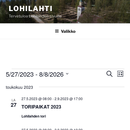
Siirry
LOHILAHTI
sisältöön
Tervetuloa Lohilahden sivuille
Valikko
Tapahtumat
5/27/2023
 - 
8/8/2026
T
T
E
L
t
a
a
i
V
s
toukokuu 2023
s
p
a
p
i
t
a
l
a
a
27.5.2023 @ 08:00
-
2.9.2023 @ 17:00
LA
h
i
27
h
TORIPAIKAT 2023
t
t
t
Lohilahden tori
u
s
u
m
e
27.5.2023 @ 08:30
-
2.9.2023 @ 10:30