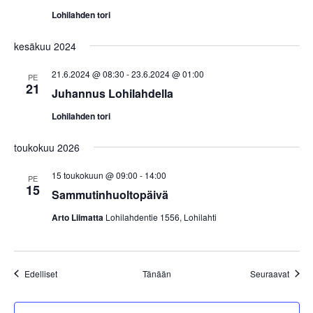
Lohilahden tori
kesäkuu 2024
21.6.2024 @ 08:30
-
23.6.2024 @ 01:00
PE
21
Juhannus Lohilahdella
Lohilahden tori
toukokuu 2026
15 toukokuun @ 09:00
-
14:00
PE
15
Sammutinhuoltopäivä
Arto Liimatta
Lohilahdentie 1556, Lohilahti
Tapahtumat
Tapah
Edelliset
Tänään
Seuraavat