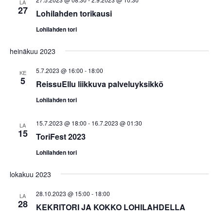
m
p
a
LA
27
Lohilahden torikausi
ä
a
V
i
i
t
Lohilahden tori
v
e
E
ä
w
heinäkuu 2023
t
.
s
s
5.7.2023 @ 16:00
-
18:00
KE
N
5
i
ReissuEllu liikkuva palveluyksikkö
a
a
v
Lohilahden tori
j
i
a
g
15.7.2023 @ 18:00
-
16.7.2023 @ 01:30
LA
15
a
ToriFest 2023
N
t
ä
Lohilahden tori
i
k
o
lokakuu 2023
y
n
m
28.10.2023 @ 15:00
-
18:00
LA
28
ä
KEKRITORI JA KOKKO LOHILAHDELLA