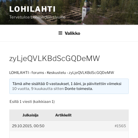
Siirry
LOHILAHTI
sisältöön
Tervetuloa Lohilahden sivuille
Valikko
zyLjeQVLKBdScGQDeMW
LOHILAHTI
›
forums
›
Keskustelu
›
zyLjeQVLKBdScGQDeMW
Tämä aihe sisältää 0 vastaukset, 1 ääni, ja päivitettiin viimeksi
10 vuotta, 9 kuukautta sitten
Donte
toimesta.
Esillä 1 viesti (kaikkiaan 1)
Julkaisija
Artikkelit
29.10.2015, 00:50
#1565