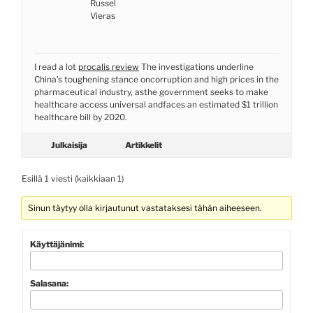
Russel
Vieras
I read a lot
procalis review
The investigations underline
China’s toughening stance oncorruption and high prices in the
pharmaceutical industry, asthe government seeks to make
healthcare access universal andfaces an estimated $1 trillion
healthcare bill by 2020.
Julkaisija
Artikkelit
Esillä 1 viesti (kaikkiaan 1)
Sinun täytyy olla kirjautunut vastataksesi tähän aiheeseen.
Käyttäjänimi:
Salasana: