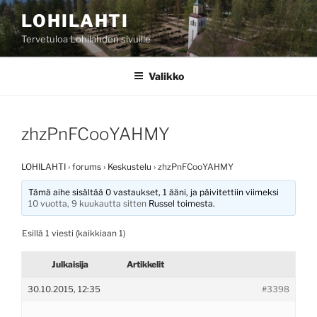
Siirry
LOHILAHTI
sisältöön
Tervetuloa Lohilahden sivuille
Valikko
zhzPnFCooYAHMY
LOHILAHTI
›
forums
›
Keskustelu
›
zhzPnFCooYAHMY
Tämä aihe sisältää 0 vastaukset, 1 ääni, ja päivitettiin viimeksi
10 vuotta, 9 kuukautta sitten
Russel
toimesta.
Esillä 1 viesti (kaikkiaan 1)
Julkaisija
Artikkelit
30.10.2015, 12:35
#3398