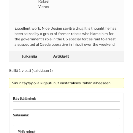
Rafael
Vieras
Excellent work, Nice Design
savitra drug
It is thought he has
been seized by a group of former rebels who blame him for
the government’s role in the US special forces raid to arrest
a suspected al Qaeda operative in Tripoli over the weekend.
Julkaisija
Artikkelit
Esillä 1 viesti (kaikkiaan 1)
Sinun täytyy olla kirjautunut vastataksesi tähän aiheeseen.
Käyttäjänimi:
Salasana:
Pidä minut