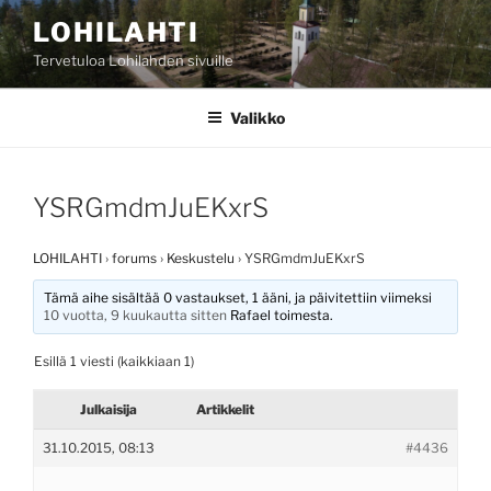
Siirry
LOHILAHTI
sisältöön
Tervetuloa Lohilahden sivuille
Valikko
YSRGmdmJuEKxrS
LOHILAHTI
›
forums
›
Keskustelu
›
YSRGmdmJuEKxrS
Tämä aihe sisältää 0 vastaukset, 1 ääni, ja päivitettiin viimeksi
10 vuotta, 9 kuukautta sitten
Rafael
toimesta.
Esillä 1 viesti (kaikkiaan 1)
Julkaisija
Artikkelit
31.10.2015, 08:13
#4436