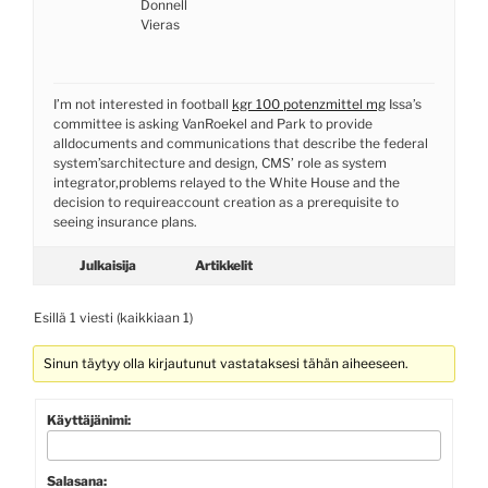
Donnell
Vieras
I’m not interested in football
kgr 100 potenzmittel mg
Issa’s
committee is asking VanRoekel and Park to provide
alldocuments and communications that describe the federal
system’sarchitecture and design, CMS’ role as system
integrator,problems relayed to the White House and the
decision to requireaccount creation as a prerequisite to
seeing insurance plans.
Julkaisija
Artikkelit
Esillä 1 viesti (kaikkiaan 1)
Sinun täytyy olla kirjautunut vastataksesi tähän aiheeseen.
Käyttäjänimi:
Salasana: