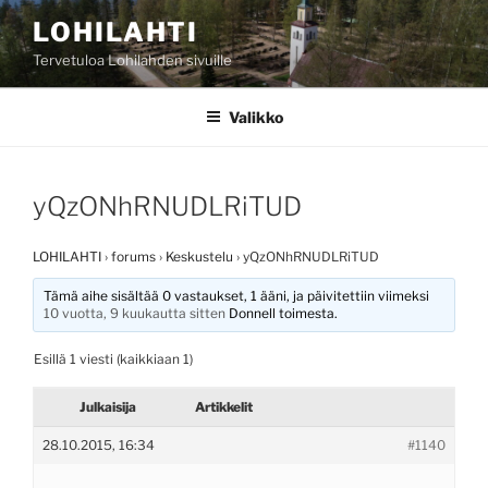
Siirry
LOHILAHTI
sisältöön
Tervetuloa Lohilahden sivuille
Valikko
yQzONhRNUDLRiTUD
LOHILAHTI
›
forums
›
Keskustelu
›
yQzONhRNUDLRiTUD
Tämä aihe sisältää 0 vastaukset, 1 ääni, ja päivitettiin viimeksi
10 vuotta, 9 kuukautta sitten
Donnell
toimesta.
Esillä 1 viesti (kaikkiaan 1)
Julkaisija
Artikkelit
28.10.2015, 16:34
#1140