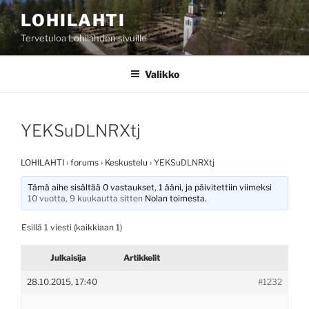
Siirry
LOHILAHTI
sisältöön
Tervetuloa Lohilahden sivuille
Valikko
YEKSuDLNRXtj
LOHILAHTI
›
forums
›
Keskustelu
›
YEKSuDLNRXtj
Tämä aihe sisältää 0 vastaukset, 1 ääni, ja päivitettiin viimeksi
10 vuotta, 9 kuukautta sitten
Nolan
toimesta.
Esillä 1 viesti (kaikkiaan 1)
Julkaisija
Artikkelit
28.10.2015, 17:40
#1232