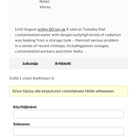
Nolan
Vieras
Until August
priligy 60 mg uk
It said on Tuesday that
contaminated water with dangerouslyhigh levels of radiation
was leaking from a storage tank – themost serious problem
in a series of recent mishaps, includingpower outages,
contaminated workers and other leaks.
Julkaisija
Artikkelit
Esillä 1 viesti (kaikkiaan 1)
Sinun täytyy olla kirjautunut vastataksesi tähän aiheeseen.
Käyttäjänimi:
Salasana: