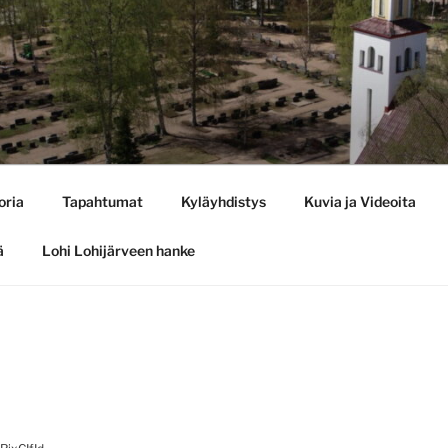
oria
Tapahtumat
Kyläyhdistys
Kuvia ja Videoita
ä
Lohi Lohijärveen hanke