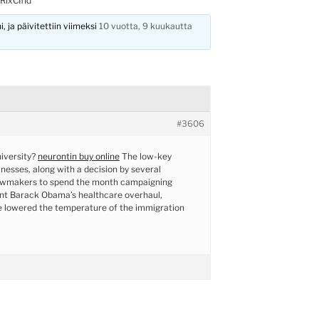
RixCIfId
, ja päivitettiin viimeksi
10 vuotta, 9 kuukautta
#3606
niversity?
neurontin buy online
The low-key
inesses, along with a decision by several
awmakers to spend the month campaigning
ent Barack Obama’s healthcare overhaul,
e lowered the temperature of the immigration