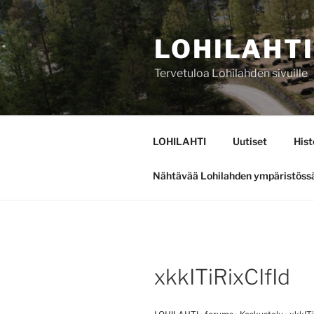
Siirry
sisältöön
LOHILAHTI
Tervetuloa Lohilahden sivuille
LOHILAHTI
Uutiset
Hist
Nähtävää Lohilahden ympäristöss
xkkITiRixCIfId