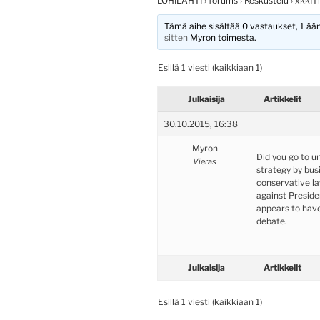
LOHILAHTI
›
forums
›
Keskustelu
›
xkkITi
Tämä aihe sisältää 0 vastaukset, 1 ääni
sitten
Myron
toimesta.
Esillä 1 viesti (kaikkiaan 1)
Julkaisija
Artikkelit
30.10.2015, 16:38
Myron
Did you go to u
Vieras
strategy by bus
conservative l
against Presid
appears to hav
debate.
Julkaisija
Artikkelit
Esillä 1 viesti (kaikkiaan 1)