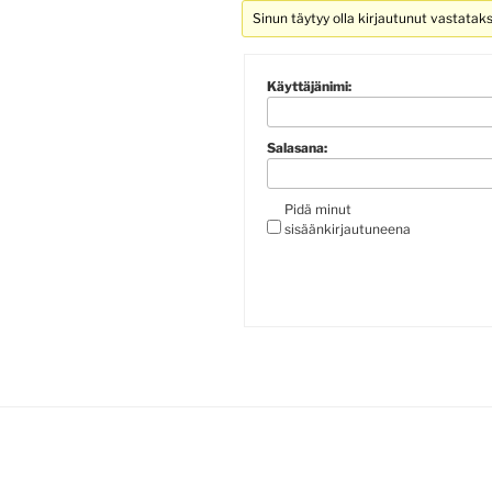
Sinun täytyy olla kirjautunut vastatak
Käyttäjänimi:
Salasana:
Pidä minut
sisäänkirjautuneena