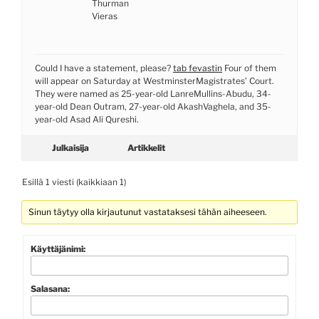
Thurman
Vieras
Could I have a statement, please?
tab fevastin
Four of them
will appear on Saturday at WestminsterMagistrates’ Court.
They were named as 25-year-old LanreMullins-Abudu, 34-
year-old Dean Outram, 27-year-old AkashVaghela, and 35-
year-old Asad Ali Qureshi.
Julkaisija
Artikkelit
Esillä 1 viesti (kaikkiaan 1)
Sinun täytyy olla kirjautunut vastataksesi tähän aiheeseen.
Käyttäjänimi:
Salasana: