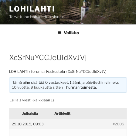
Siirry
LOHILAHTI
sisältöön
Tervetuloa Lohilahden sivuille
Valikko
XcSrNuYCCJeUIdXvJVj
LOHILAHTI
›
forums
›
Keskustelu
›
XcSrNuYCCJeUIdXvJVj
Tämä aihe sisältää 0 vastaukset, 1 ääni, ja päivitettiin viimeksi
10 vuotta, 9 kuukautta sitten
Thurman
toimesta.
Esillä 1 viesti (kaikkiaan 1)
Julkaisija
Artikkelit
29.10.2015, 09:03
#2005