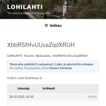
Siirry
LOHILAHTI
sisältöön
Tervetuloa Lohilahden sivuille
Valikko
XbbRSfHvUUvaZqdXRUH
LOHILAHTI
›
forums
›
Keskustelu
›
XbbRSfHvUUvaZqdXRUH
Tämä aihe sisältää 0 vastaukset, 1 ääni, ja päivitettiin viimeksi
10 vuotta, 9 kuukautta sitten
Shawn
toimesta.
Esillä 1 viesti (kaikkiaan 1)
Julkaisija
Artikkelit
28.10.2015, 16:35
#1143