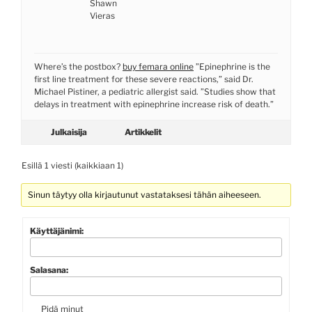
Shawn
Vieras
Where’s the postbox?
buy femara online
”Epinephrine is the
first line treatment for these severe reactions,” said Dr.
Michael Pistiner, a pediatric allergist said. ”Studies show that
delays in treatment with epinephrine increase risk of death.”
Julkaisija
Artikkelit
Esillä 1 viesti (kaikkiaan 1)
Sinun täytyy olla kirjautunut vastataksesi tähän aiheeseen.
Käyttäjänimi:
Salasana:
Pidä minut