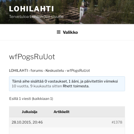
Siirry
LOHILAHTI
sisältöön
Tervetuloa Lohilahden sivuille
Valikko
wfPogsRuUot
LOHILAHTI
›
forums
›
Keskustelu
›
wfPogsRuUot
Tämä aihe sisältää 0 vastaukset, 1 ääni, ja päivitettiin viimeksi
10 vuotta, 9 kuukautta sitten
Rhett
toimesta.
Esillä 1 viesti (kaikkiaan 1)
Julkaisija
Artikkelit
28.10.2015, 20:46
#1378