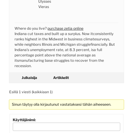
Ulysses
Vieras
Where do you live?
purchase zetia online
Indiana cut taxes and built up a surplus. Now itconsistently
ranks highest in the Midwest in business climatesurveys,
while neighbors Illinois and Michigan strugglefinancially. But
Indiana’s unemployment rate, at 8.3 percent, isa full
percentage point above the national average as
itsmanufacturing base struggles to recover from the
recession.
Julkaisija
Artikkelit
Esillä 1 viesti (kaikkiaan 1)
Sinun täytyy olla kirjautunut vastataksesi tähän aiheeseen.
Käyttäjänimi: