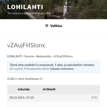
Siirry
LOHILAHTI
sisältöön
Tervetuloa Lohilahden sivuille
Valikko
vZAujFHSlonx
LOHILAHTI
›
forums
›
Keskustelu
›
vZAujFHSlonx
Tämä aihe sisältää 0 vastaukset, 1 ääni, ja päivitettiin viimeksi
10 vuotta, 9 kuukautta sitten
Ulysses
toimesta.
Esillä 1 viesti (kaikkiaan 1)
Julkaisija
Artikkelit
28.10.2015, 07:25
#711