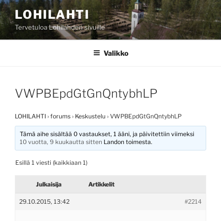
Siirry
LOHILAHTI
sisältöön
Tervetuloa Lohilahden sivuille
Valikko
VWPBEpdGtGnQntybhLP
LOHILAHTI
›
forums
›
Keskustelu
›
VWPBEpdGtGnQntybhLP
Tämä aihe sisältää 0 vastaukset, 1 ääni, ja päivitettiin viimeksi
10 vuotta, 9 kuukautta sitten
Landon
toimesta.
Esillä 1 viesti (kaikkiaan 1)
Julkaisija
Artikkelit
29.10.2015, 13:42
#2214