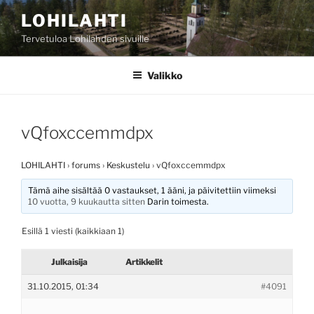
Siirry
LOHILAHTI
sisältöön
Tervetuloa Lohilahden sivuille
Valikko
vQfoxccemmdpx
LOHILAHTI
›
forums
›
Keskustelu
›
vQfoxccemmdpx
Tämä aihe sisältää 0 vastaukset, 1 ääni, ja päivitettiin viimeksi
10 vuotta, 9 kuukautta sitten
Darin
toimesta.
Esillä 1 viesti (kaikkiaan 1)
Julkaisija
Artikkelit
31.10.2015, 01:34
#4091