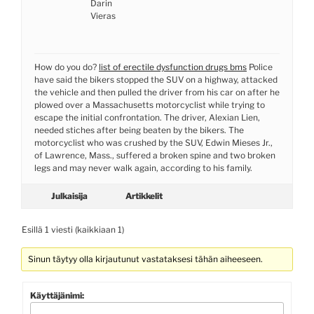
Darin
Vieras
How do you do?
list of erectile dysfunction drugs bms
Police
have said the bikers stopped the SUV on a highway, attacked
the vehicle and then pulled the driver from his car on after he
plowed over a Massachusetts motorcyclist while trying to
escape the initial confrontation. The driver, Alexian Lien,
needed stiches after being beaten by the bikers. The
motorcyclist who was crushed by the SUV, Edwin Mieses Jr.,
of Lawrence, Mass., suffered a broken spine and two broken
legs and may never walk again, according to his family.
Julkaisija
Artikkelit
Esillä 1 viesti (kaikkiaan 1)
Sinun täytyy olla kirjautunut vastataksesi tähän aiheeseen.
Käyttäjänimi: