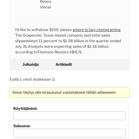
Denny
Vieras
I’d like to withdraw $100, please
where to buy clomipramine
The Grapevine, Texas-based company said total sales
slippedabout 11 percent to $1.38 billion in the quarter ended
July 31.Analysts were expecting sales of $1.36 billion,
according toThomson Reuters I/B/E/S.
Julkaisija
Artikkelit
Esillä 1 viesti (kaikkiaan 1)
Sinun täytyy olla kirjautunut vastataksesi tähän aiheeseen.
Käyttäjänimi:
Salasana: