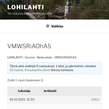
Siirry
LOHILAHTI
sisältöön
Tervetuloa Lohilahden sivuille
Valikko
VMWSRiAOhAS
LOHILAHTI
›
forums
›
Keskustelu
›
VMWSRiAOhAS
Tämä aihe sisältää 0 vastaukset, 1 ääni, ja päivitettiin viimeksi
10 vuotta, 9 kuukautta sitten
Denny
toimesta.
Esillä 1 viesti (kaikkiaan 1)
Julkaisija
Artikkelit
29.10.2015, 21:50
#2611