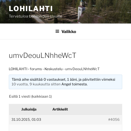
Siirry
LOHILAHTI
sisältöön
Tervetuloa Lohilahden sivuille
Valikko
umvDeouLNhheWcT
LOHILAHTI
›
forums
›
Keskustelu
›
umvDeouLNhheWcT
Tämä aihe sisältää 0 vastaukset, 1 ääni, ja päivitettiin viimeksi
10 vuotta, 9 kuukautta sitten
Angel
toimesta.
Esillä 1 viesti (kaikkiaan 1)
Julkaisija
Artikkelit
31.10.2015, 01:03
#4056