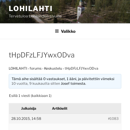
Siirry
LOHILAHTI
sisältöön
Tervetuloa Lohilahden sivuille
Valikko
tHpDFzLFJYwxODva
LOHILAHTI
›
forums
›
Keskustelu
›
tHpDFzLFJYwxODva
Tämä aihe sisältää 0 vastaukset, 1 ääni, ja päivitettiin viimeksi
10 vuotta, 9 kuukautta sitten
Josef
toimesta.
Esillä 1 viesti (kaikkiaan 1)
Julkaisija
Artikkelit
28.10.2015, 14:58
#1083