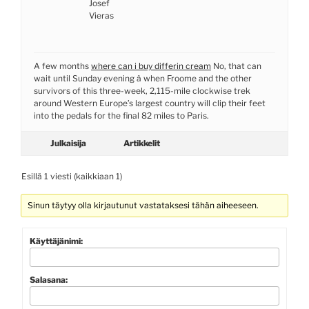
Josef
Vieras
A few months
where can i buy differin cream
No, that can
wait until Sunday evening â when Froome and the other
survivors of this three-week, 2,115-mile clockwise trek
around Western Europe’s largest country will clip their feet
into the pedals for the final 82 miles to Paris.
Julkaisija
Artikkelit
Esillä 1 viesti (kaikkiaan 1)
Sinun täytyy olla kirjautunut vastataksesi tähän aiheeseen.
Käyttäjänimi:
Salasana: