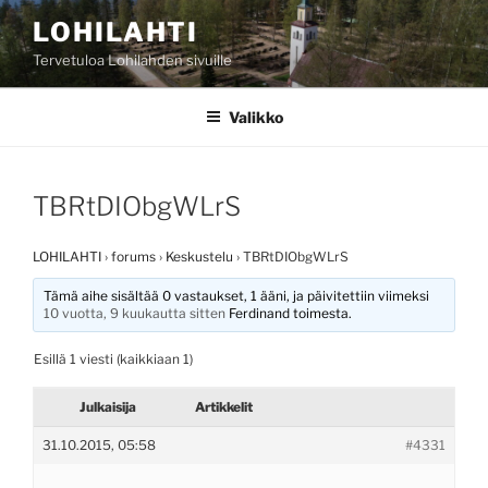
Siirry
LOHILAHTI
sisältöön
Tervetuloa Lohilahden sivuille
Valikko
TBRtDIObgWLrS
LOHILAHTI
›
forums
›
Keskustelu
›
TBRtDIObgWLrS
Tämä aihe sisältää 0 vastaukset, 1 ääni, ja päivitettiin viimeksi
10 vuotta, 9 kuukautta sitten
Ferdinand
toimesta.
Esillä 1 viesti (kaikkiaan 1)
Julkaisija
Artikkelit
31.10.2015, 05:58
#4331