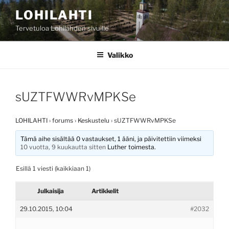
Siirry
LOHILAHTI
sisältöön
Tervetuloa Lohilahden sivuille
Valikko
sUZTFWWRvMPKSe
LOHILAHTI
›
forums
›
Keskustelu
›
sUZTFWWRvMPKSe
Tämä aihe sisältää 0 vastaukset, 1 ääni, ja päivitettiin viimeksi
10 vuotta, 9 kuukautta sitten
Luther
toimesta.
Esillä 1 viesti (kaikkiaan 1)
Julkaisija
Artikkelit
29.10.2015, 10:04
#2032