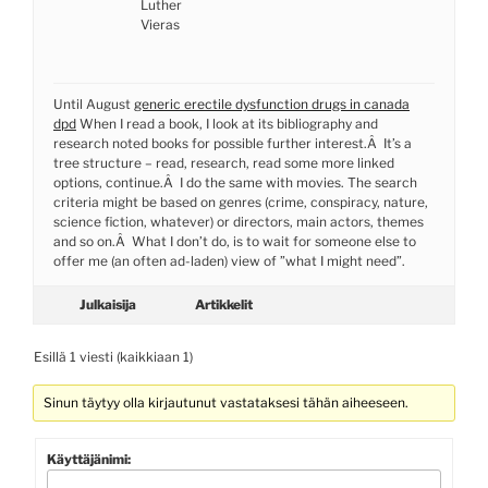
Luther
Vieras
Until August
generic erectile dysfunction drugs in canada
dpd
When I read a book, I look at its bibliography and
research noted books for possible further interest.Â It’s a
tree structure – read, research, read some more linked
options, continue.Â I do the same with movies. The search
criteria might be based on genres (crime, conspiracy, nature,
science fiction, whatever) or directors, main actors, themes
and so on.Â What I don’t do, is to wait for someone else to
offer me (an often ad-laden) view of ”what I might need”.
Julkaisija
Artikkelit
Esillä 1 viesti (kaikkiaan 1)
Sinun täytyy olla kirjautunut vastataksesi tähän aiheeseen.
Käyttäjänimi: