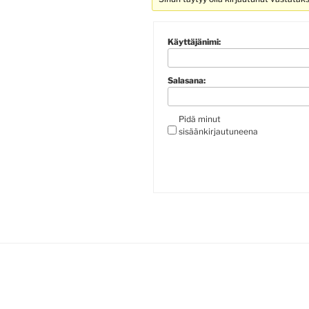
Käyttäjänimi:
Salasana:
Pidä minut
sisäänkirjautuneena