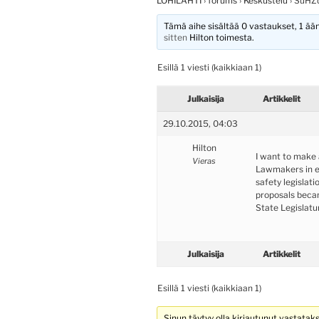
LOHILAHTI
›
forums
›
Keskustelu
›
SuHZ
Tämä aihe sisältää 0 vastaukset, 1 ääni
sitten
Hilton
toimesta.
Esillä 1 viesti (kaikkiaan 1)
Julkaisija
Artikkelit
29.10.2015, 04:03
Hilton
I want to make
Vieras
Lawmakers in ev
safety legislati
proposals beca
State Legislatu
Julkaisija
Artikkelit
Esillä 1 viesti (kaikkiaan 1)
Sinun täytyy olla kirjautunut vastatak