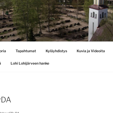
oria
Tapahtumat
Kyläyhdistys
Kuvia ja Videoita
ä
Lohi Lohijärveen hanke
vDA