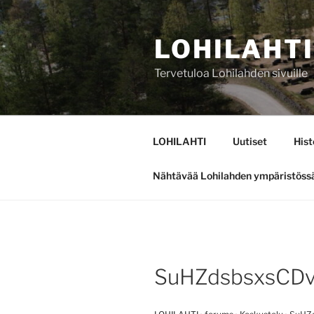
Siirry
sisältöön
LOHILAHTI
Tervetuloa Lohilahden sivuille
LOHILAHTI
Uutiset
Hist
Nähtävää Lohilahden ympäristöss
SuHZdsbsxsCD