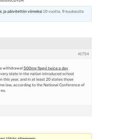
dsbsxsCDvDA
, ja päivitettiin viimeksi
10 vuotta, 9 kuukautta
#1754
 a withdrawal
500mg flagyl twice a day
ery state in the nation introduced school
on this year, and in at least 20 states those
me law, according to the National Conference of
res.
sesi tähän aiheeseen.