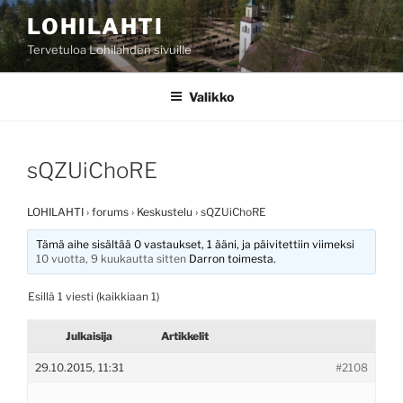
Siirry
LOHILAHTI
sisältöön
Tervetuloa Lohilahden sivuille
Valikko
sQZUiChoRE
LOHILAHTI
›
forums
›
Keskustelu
›
sQZUiChoRE
Tämä aihe sisältää 0 vastaukset, 1 ääni, ja päivitettiin viimeksi
10 vuotta, 9 kuukautta sitten
Darron
toimesta.
Esillä 1 viesti (kaikkiaan 1)
Julkaisija
Artikkelit
29.10.2015, 11:31
#2108