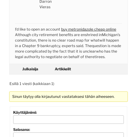
Darron
Vieras
I’d like to open an account
buy metronidazole cheap online
Although city retirement benefits are enshrined inMichigan’s
constitution, there is no clear road map for whatwill happen
in a Chapter 9 bankruptcy, experts said. Thequestion is made
more complicated by the fact that it is unclearwho has the
legal authority to negotiate on behalf of theretirees.
Julkaisija
Artikkelit
Esillä 1 viesti (kaikkiaan 1)
Sinun täytyy olla kirjautunut vastataksesi tähän aiheeseen.
Käyttäjänimi:
Salasana: