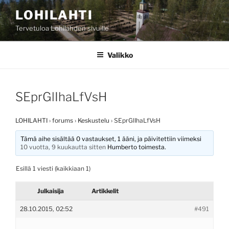
Siirry
LOHILAHTI
sisältöön
Tervetuloa Lohilahden sivuille
Valikko
SEprGlIhaLfVsH
LOHILAHTI
›
forums
›
Keskustelu
›
SEprGlIhaLfVsH
Tämä aihe sisältää 0 vastaukset, 1 ääni, ja päivitettiin viimeksi
10 vuotta, 9 kuukautta sitten
Humberto
toimesta.
Esillä 1 viesti (kaikkiaan 1)
Julkaisija
Artikkelit
28.10.2015, 02:52
#491