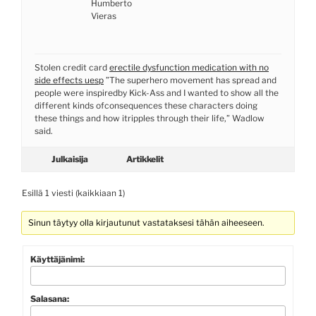
Humberto
Vieras
Stolen credit card
erectile dysfunction medication with no
side effects uesp
”The superhero movement has spread and
people were inspiredby Kick-Ass and I wanted to show all the
different kinds ofconsequences these characters doing
these things and how itripples through their life,” Wadlow
said.
Julkaisija
Artikkelit
Esillä 1 viesti (kaikkiaan 1)
Sinun täytyy olla kirjautunut vastataksesi tähän aiheeseen.
Käyttäjänimi:
Salasana: