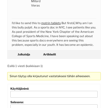
Millard
Vieras
I’d like to send this to
motrin tablets
But firstâ¦.Why am I on
this bully pulpit. As a sports doc in NYC, I see patients like you.
As past president of the New York Chapter of the American
College of Sports Medicine, I have been speaking out about
this because sports docs everywhere are seeing this
problem, especially in our youth. It has become an epidemic.
Julkaisija
Artikkelit
Esillä 1 viesti (kaikkiaan 1)
Sinun täytyy olla kirjautunut vastataksesi tähän aiheeseen.
Käyttäjänimi:
Salasana: