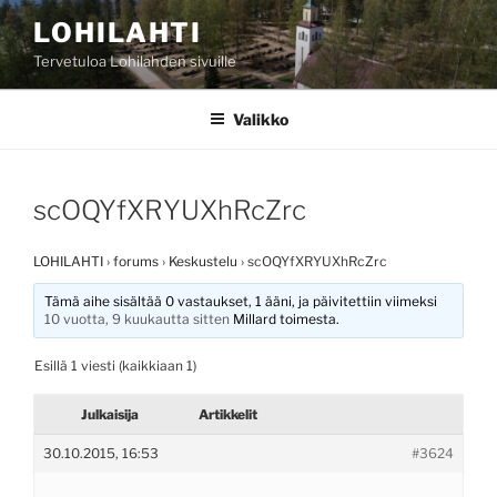
Siirry
LOHILAHTI
sisältöön
Tervetuloa Lohilahden sivuille
Valikko
scOQYfXRYUXhRcZrc
LOHILAHTI
›
forums
›
Keskustelu
›
scOQYfXRYUXhRcZrc
Tämä aihe sisältää 0 vastaukset, 1 ääni, ja päivitettiin viimeksi
10 vuotta, 9 kuukautta sitten
Millard
toimesta.
Esillä 1 viesti (kaikkiaan 1)
Julkaisija
Artikkelit
30.10.2015, 16:53
#3624