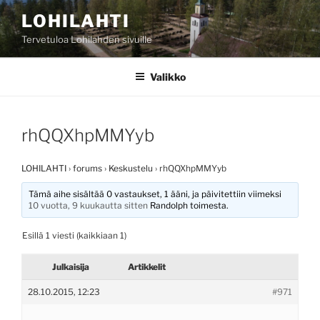
Siirry
LOHILAHTI
sisältöön
Tervetuloa Lohilahden sivuille
Valikko
rhQQXhpMMYyb
LOHILAHTI
›
forums
›
Keskustelu
›
rhQQXhpMMYyb
Tämä aihe sisältää 0 vastaukset, 1 ääni, ja päivitettiin viimeksi
10 vuotta, 9 kuukautta sitten
Randolph
toimesta.
Esillä 1 viesti (kaikkiaan 1)
Julkaisija
Artikkelit
28.10.2015, 12:23
#971