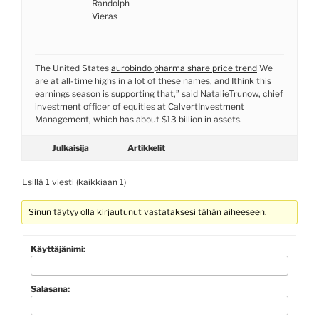
Randolph
Vieras
The United States
aurobindo pharma share price trend
We
are at all-time highs in a lot of these names, and Ithink this
earnings season is supporting that,” said NatalieTrunow, chief
investment officer of equities at CalvertInvestment
Management, which has about $13 billion in assets.
Julkaisija
Artikkelit
Esillä 1 viesti (kaikkiaan 1)
Sinun täytyy olla kirjautunut vastataksesi tähän aiheeseen.
Käyttäjänimi:
Salasana: