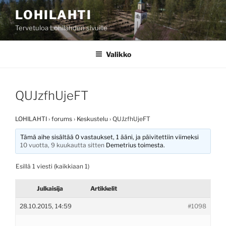
Siirry
LOHILAHTI
sisältöön
Tervetuloa Lohilahden sivuille
Valikko
QUJzfhUjeFT
LOHILAHTI
›
forums
›
Keskustelu
›
QUJzfhUjeFT
Tämä aihe sisältää 0 vastaukset, 1 ääni, ja päivitettiin viimeksi
10 vuotta, 9 kuukautta sitten
Demetrius
toimesta.
Esillä 1 viesti (kaikkiaan 1)
Julkaisija
Artikkelit
28.10.2015, 14:59
#1098