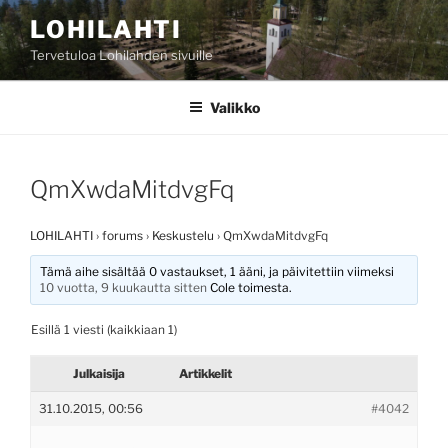
Siirry
LOHILAHTI
sisältöön
Tervetuloa Lohilahden sivuille
Valikko
QmXwdaMitdvgFq
LOHILAHTI
›
forums
›
Keskustelu
›
QmXwdaMitdvgFq
Tämä aihe sisältää 0 vastaukset, 1 ääni, ja päivitettiin viimeksi
10 vuotta, 9 kuukautta sitten
Cole
toimesta.
Esillä 1 viesti (kaikkiaan 1)
Julkaisija
Artikkelit
31.10.2015, 00:56
#4042