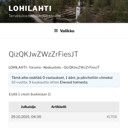
Siirry
LOHILAHTI
sisältöön
Tervetuloa Lohilahden sivuille
Valikko
QizQKJwZWzZrFiesJT
LOHILAHTI
›
forums
›
Keskustelu
›
QizQKJwZWzZrFiesJT
Tämä aihe sisältää 0 vastaukset, 1 ääni, ja päivitettiin viimeksi
10 vuotta, 9 kuukautta sitten
Elwood
toimesta.
Esillä 1 viesti (kaikkiaan 1)
Julkaisija
Artikkelit
29.10.2015, 04:30
#1758