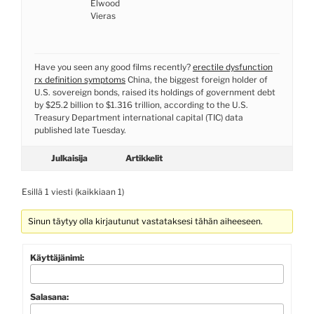
Elwood
Vieras
Have you seen any good films recently?
erectile dysfunction
rx definition symptoms
China, the biggest foreign holder of
U.S. sovereign bonds, raised its holdings of government debt
by $25.2 billion to $1.316 trillion, according to the U.S.
Treasury Department international capital (TIC) data
published late Tuesday.
Julkaisija
Artikkelit
Esillä 1 viesti (kaikkiaan 1)
Sinun täytyy olla kirjautunut vastataksesi tähän aiheeseen.
Käyttäjänimi:
Salasana: