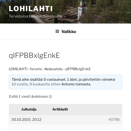
Siirry
LOHILAHTI
sisältöön
Tervetuloa Lohilahden sivuille
Valikko
qIFPBBxlgEnkE
LOHILAHTI
›
forums
›
Keskustelu
›
qIFPBBxlgEnkE
Tämä aihe sisältää 0 vastaukset, 1 ääni, ja päivitettiin viimeksi
10 vuotta, 9 kuukautta sitten
Antonio
toimesta.
Esillä 1 viesti (kaikkiaan 1)
Julkaisija
Artikkelit
30.10.2015, 20:12
#3788