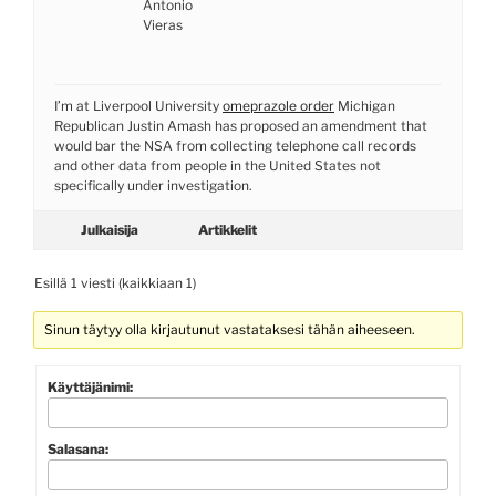
Antonio
Vieras
I’m at Liverpool University
omeprazole order
Michigan
Republican Justin Amash has proposed an amendment that
would bar the NSA from collecting telephone call records
and other data from people in the United States not
specifically under investigation.
Julkaisija
Artikkelit
Esillä 1 viesti (kaikkiaan 1)
Sinun täytyy olla kirjautunut vastataksesi tähän aiheeseen.
Käyttäjänimi:
Salasana: