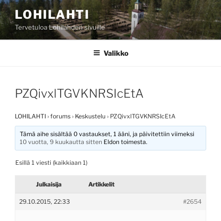
Siirry
LOHILAHTI
sisältöön
Tervetuloa Lohilahden sivuille
Valikko
PZQivxlTGVKNRSIcEtA
LOHILAHTI
›
forums
›
Keskustelu
›
PZQivxlTGVKNRSIcEtA
Tämä aihe sisältää 0 vastaukset, 1 ääni, ja päivitettiin viimeksi
10 vuotta, 9 kuukautta sitten
Eldon
toimesta.
Esillä 1 viesti (kaikkiaan 1)
Julkaisija
Artikkelit
29.10.2015, 22:33
#2654