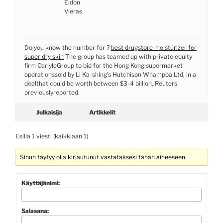
Eldon
Vieras
Do you know the number for ?
best drugstore moisturizer for
super dry skin
The group has teamed up with private equity
firm CarlyleGroup to bid for the Hong Kong supermarket
operationssold by Li Ka-shing’s Hutchison Whampoa Ltd, in a
dealthat could be worth between $3-4 billion, Reuters
previouslyreported.
Julkaisija
Artikkelit
Esillä 1 viesti (kaikkiaan 1)
Sinun täytyy olla kirjautunut vastataksesi tähän aiheeseen.
Käyttäjänimi:
Salasana: