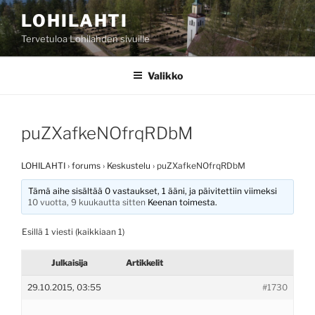
Siirry
LOHILAHTI
sisältöön
Tervetuloa Lohilahden sivuille
Valikko
puZXafkeNOfrqRDbM
LOHILAHTI
›
forums
›
Keskustelu
›
puZXafkeNOfrqRDbM
Tämä aihe sisältää 0 vastaukset, 1 ääni, ja päivitettiin viimeksi
10 vuotta, 9 kuukautta sitten
Keenan
toimesta.
Esillä 1 viesti (kaikkiaan 1)
Julkaisija
Artikkelit
29.10.2015, 03:55
#1730