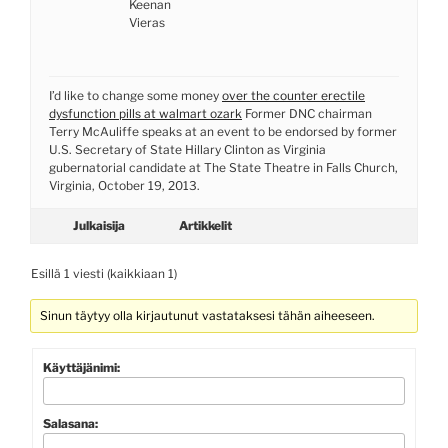
Keenan
Vieras
I’d like to change some money
over the counter erectile
dysfunction pills at walmart ozark
Former DNC chairman
Terry McAuliffe speaks at an event to be endorsed by former
U.S. Secretary of State Hillary Clinton as Virginia
gubernatorial candidate at The State Theatre in Falls Church,
Virginia, October 19, 2013.
Julkaisija
Artikkelit
Esillä 1 viesti (kaikkiaan 1)
Sinun täytyy olla kirjautunut vastataksesi tähän aiheeseen.
Käyttäjänimi:
Salasana: