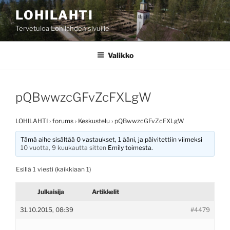
Siirry
LOHILAHTI
sisältöön
Tervetuloa Lohilahden sivuille
Valikko
pQBwwzcGFvZcFXLgW
LOHILAHTI
›
forums
›
Keskustelu
›
pQBwwzcGFvZcFXLgW
Tämä aihe sisältää 0 vastaukset, 1 ääni, ja päivitettiin viimeksi
10 vuotta, 9 kuukautta sitten
Emily
toimesta.
Esillä 1 viesti (kaikkiaan 1)
Julkaisija
Artikkelit
31.10.2015, 08:39
#4479