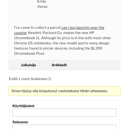
Emily
Vieras
I’ve come to collect a parcel
can i buy bactrim over the
counter
Hewlett-Packard Co. makes the new HP
Chromebook 11. Although its price is in line with most other
Chrome OS notebooks, the new model sports many design
features found in pricier devices, including the $1,299
Chromebook Pixel.
Julkaisija
Artikkelit
Esillä 1 viesti (kaikkiaan 1)
Sinun täytyy olla kirjautunut vastataksesi tähän aiheeseen.
Käyttäjänimi:
Salasana: