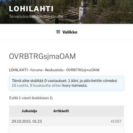
Siirry
LOHILAHTI
sisältöön
Tervetuloa Lohilahden sivuille
Valikko
OVRBTRGsjmaOAM
LOHILAHTI
›
forums
›
Keskustelu
›
OVRBTRGsjmaOAM
Tämä aihe sisältää 0 vastaukset, 1 ääni, ja päivitettiin viimeksi
10 vuotta, 9 kuukautta sitten
Ivory
toimesta.
Esillä 1 viesti (kaikkiaan 1)
Julkaisija
Artikkelit
29.10.2015, 01:23
#1587