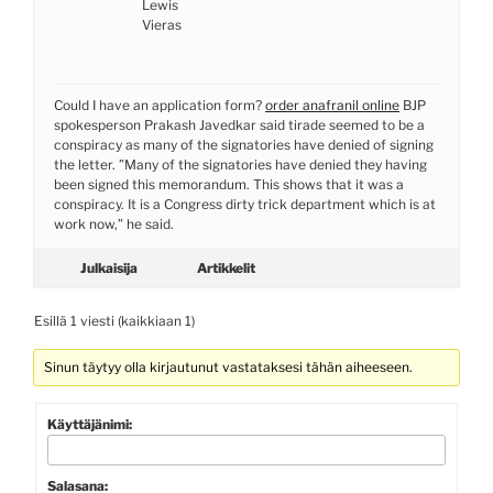
Lewis
Vieras
Could I have an application form?
order anafranil online
BJP
spokesperson Prakash Javedkar said tirade seemed to be a
conspiracy as many of the signatories have denied of signing
the letter. ”Many of the signatories have denied they having
been signed this memorandum. This shows that it was a
conspiracy. It is a Congress dirty trick department which is at
work now,” he said.
Julkaisija
Artikkelit
Esillä 1 viesti (kaikkiaan 1)
Sinun täytyy olla kirjautunut vastataksesi tähän aiheeseen.
Käyttäjänimi:
Salasana: