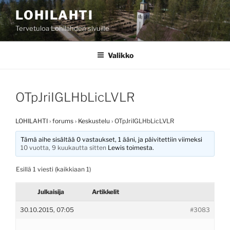
Siirry
LOHILAHTI
sisältöön
Tervetuloa Lohilahden sivuille
Valikko
OTpJriIGLHbLicLVLR
LOHILAHTI
›
forums
›
Keskustelu
›
OTpJriIGLHbLicLVLR
Tämä aihe sisältää 0 vastaukset, 1 ääni, ja päivitettiin viimeksi
10 vuotta, 9 kuukautta sitten
Lewis
toimesta.
Esillä 1 viesti (kaikkiaan 1)
Julkaisija
Artikkelit
30.10.2015, 07:05
#3083