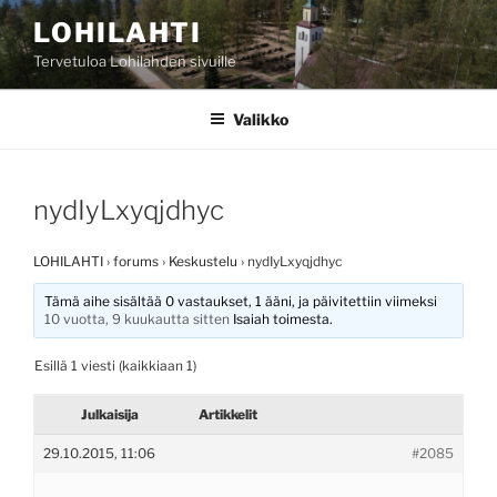
Siirry
LOHILAHTI
sisältöön
Tervetuloa Lohilahden sivuille
Valikko
nydIyLxyqjdhyc
LOHILAHTI
›
forums
›
Keskustelu
›
nydIyLxyqjdhyc
Tämä aihe sisältää 0 vastaukset, 1 ääni, ja päivitettiin viimeksi
10 vuotta, 9 kuukautta sitten
Isaiah
toimesta.
Esillä 1 viesti (kaikkiaan 1)
Julkaisija
Artikkelit
29.10.2015, 11:06
#2085