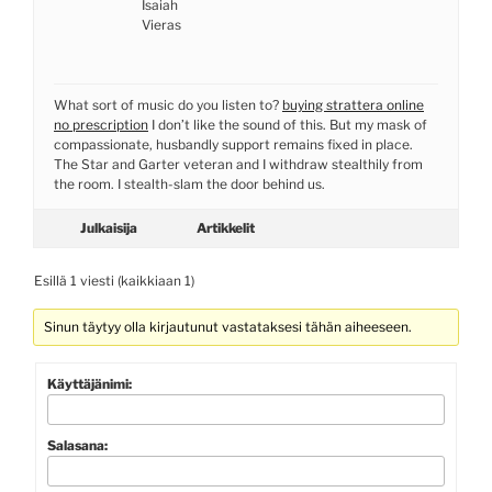
Isaiah
Vieras
What sort of music do you listen to?
buying strattera online
no prescription
I don’t like the sound of this. But my mask of
compassionate, husbandly support remains fixed in place.
The Star and Garter veteran and I withdraw stealthily from
the room. I stealth-slam the door behind us.
Julkaisija
Artikkelit
Esillä 1 viesti (kaikkiaan 1)
Sinun täytyy olla kirjautunut vastataksesi tähän aiheeseen.
Käyttäjänimi:
Salasana: