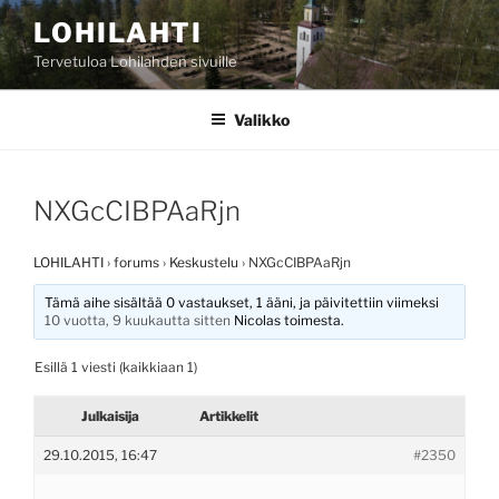
Siirry
LOHILAHTI
sisältöön
Tervetuloa Lohilahden sivuille
Valikko
NXGcCIBPAaRjn
LOHILAHTI
›
forums
›
Keskustelu
›
NXGcCIBPAaRjn
Tämä aihe sisältää 0 vastaukset, 1 ääni, ja päivitettiin viimeksi
10 vuotta, 9 kuukautta sitten
Nicolas
toimesta.
Esillä 1 viesti (kaikkiaan 1)
Julkaisija
Artikkelit
29.10.2015, 16:47
#2350