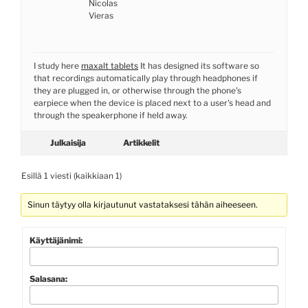
Nicolas
Vieras
I study here
maxalt tablets
It has designed its software so
that recordings automatically play through headphones if
they are plugged in, or otherwise through the phone's
earpiece when the device is placed next to a user's head and
through the speakerphone if held away.
Julkaisija
Artikkelit
Esillä 1 viesti (kaikkiaan 1)
Sinun täytyy olla kirjautunut vastataksesi tähän aiheeseen.
Käyttäjänimi:
Salasana: