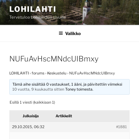
Siirry
LOHILAHTI
sisältöön
Tervetuloa Lohilahden sivuille
Valikko
NUFuAvHscMNdcUIBmxy
LOHILAHTI
›
forums
›
Keskustelu
›
NUFuAvHscMNdcUIBmxy
Tämä aihe sisältää 0 vastaukset, 1 ääni, ja päivitettiin viimeksi
10 vuotta, 9 kuukautta sitten
Toney
toimesta.
Esillä 1 viesti (kaikkiaan 1)
Julkaisija
Artikkelit
29.10.2015, 06:32
#1881