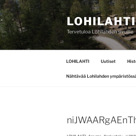
Siirry
sisältöön
LOHILAHTI
Tervetuloa Lohilahden sivuille
LOHILAHTI
Uutiset
Hist
Nähtävää Lohilahden ympäristöss
niJWAARgAEnT