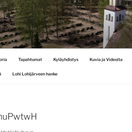
oria
Tapahtumat
Kyläyhdistys
Kuvia ja Videoita
ä
Lohi Lohijärveen hanke
huPwtwH