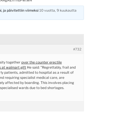
AARgAEnThuPwtwH
, ja päivitettiin viimeksi
10 vuotta, 9 kuukautta
#732
sity together
over the counter erectile
s at walmart gift
He said: ”Regrettably, frail and
ly patients, admitted to hospital as a result of
and requiring specialist medical care, are
ely affected by boarding. This involves placing
-specialised wards due to bed shortages.