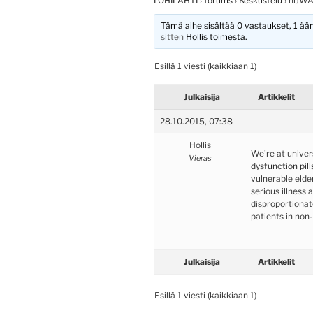
LOHILAHTI
›
forums
›
Keskustelu
›
niJW
Tämä aihe sisältää 0 vastaukset, 1 ääni
sitten
Hollis
toimesta.
Esillä 1 viesti (kaikkiaan 1)
Julkaisija
Artikkelit
28.10.2015, 07:38
Hollis
We’re at univer
Vieras
dysfunction pill
vulnerable elder
serious illness 
disproportionat
patients in non
Julkaisija
Artikkelit
Esillä 1 viesti (kaikkiaan 1)