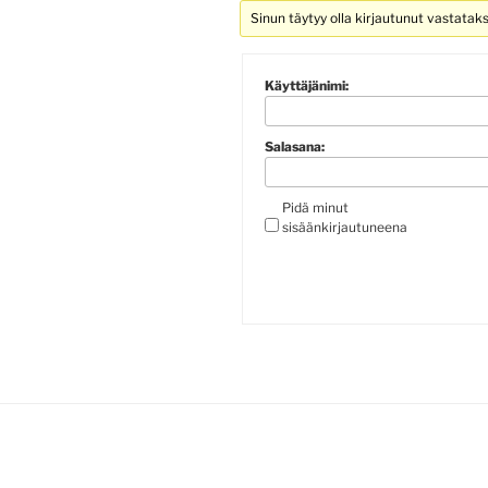
Sinun täytyy olla kirjautunut vastatak
Käyttäjänimi:
Salasana:
Pidä minut
sisäänkirjautuneena