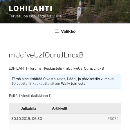
Siirry
LOHILAHTI
sisältöön
Tervetuloa Lohilahden sivuille
Valikko
mUcfveUzfOuruJLncxB
LOHILAHTI
›
forums
›
Keskustelu
›
mUcfveUzfOuruJLncxB
Tämä aihe sisältää 0 vastaukset, 1 ääni, ja päivitettiin viimeksi
10 vuotta, 9 kuukautta sitten
Wally
toimesta.
Esillä 1 viesti (kaikkiaan 1)
Julkaisija
Artikkelit
30.10.2015, 06:30
#3074