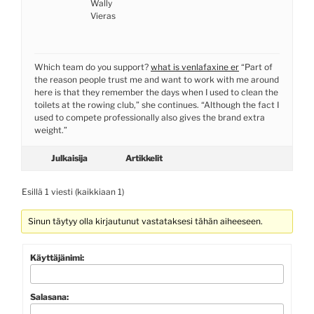
Wally
Vieras
Which team do you support?
what is venlafaxine er
“Part of
the reason people trust me and want to work with me around
here is that they remember the days when I used to clean the
toilets at the rowing club,” she continues. “Although the fact I
used to compete professionally also gives the brand extra
weight.”
Julkaisija
Artikkelit
Esillä 1 viesti (kaikkiaan 1)
Sinun täytyy olla kirjautunut vastataksesi tähän aiheeseen.
Käyttäjänimi:
Salasana: