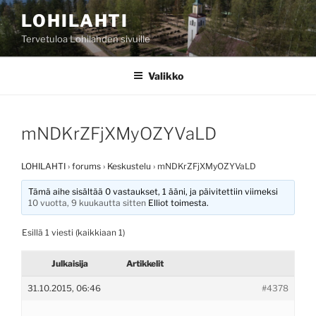
Siirry
LOHILAHTI
sisältöön
Tervetuloa Lohilahden sivuille
Valikko
mNDKrZFjXMyOZYVaLD
LOHILAHTI
›
forums
›
Keskustelu
›
mNDKrZFjXMyOZYVaLD
Tämä aihe sisältää 0 vastaukset, 1 ääni, ja päivitettiin viimeksi
10 vuotta, 9 kuukautta sitten
Elliot
toimesta.
Esillä 1 viesti (kaikkiaan 1)
Julkaisija
Artikkelit
31.10.2015, 06:46
#4378