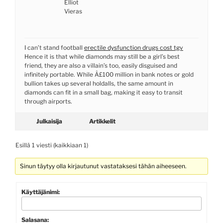
Elliot
Vieras
I can’t stand football
erectile dysfunction drugs cost tgv
Hence it is that while diamonds may still be a girl’s best
friend, they are also a villain’s too, easily disguised and
infinitely portable. While Â£100 million in bank notes or gold
bullion takes up several holdalls, the same amount in
diamonds can fit in a small bag, making it easy to transit
through airports.
Julkaisija
Artikkelit
Esillä 1 viesti (kaikkiaan 1)
Sinun täytyy olla kirjautunut vastataksesi tähän aiheeseen.
Käyttäjänimi:
Salasana: