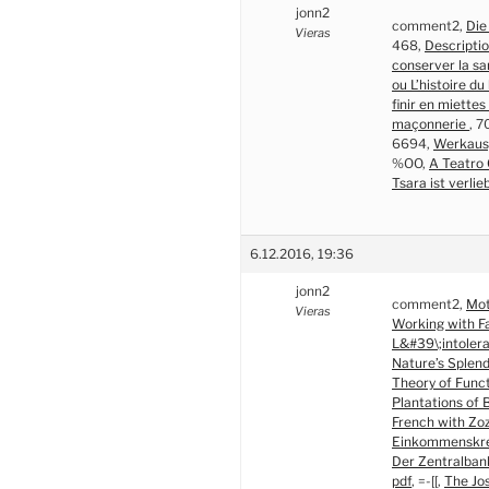
jonn2
comment2,
Die
Vieras
468,
Descriptio
conserver la sa
ou L’histoire d
finir en miettes
maçonnerie
, 
6694,
Werkau
%OO,
A Teatro 
Tsara ist verlie
6.12.2016, 19:36
jonn2
comment2,
Mot
Vieras
Working with F
L&#39\;intolera
Nature’s Splend
Theory of Funct
Plantations of B
French with Zo
Einkommenskreis
Der Zentralbank
pdf
, =-[[,
The Jo