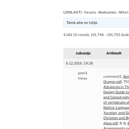
LOHILAHTI
›
forums
›
Keskustelu
›
Miten
Tämä aihe on tyhjä.
Esillä 10 viestiä, 191,746 - 191,755 (kai
Julkaisija
Artikkelit
6.12.2016, 19:28
jonn3
comment2,
Xen
Vieras
Oregon pdf
, 79
Advances in Th
Design Guide to
and Catastroph
of vertebrate s
Native-Languag
Yucatan, and G
Christian and B
glass pdf
, 8-))),
Assessments p