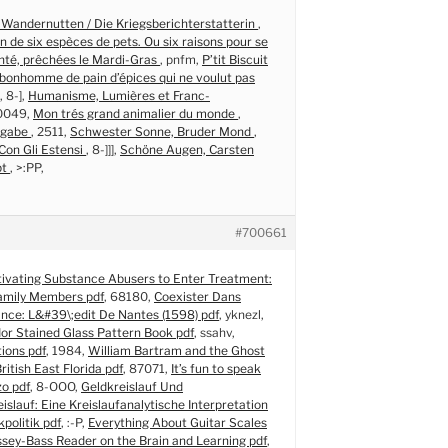
 Wandernutten / Die Kriegsberichterstatterin
,
n de six espèces de pets. Ou six raisons pour se
nté, prêchées le Mardi-Gras
, pnfm,
P’tit Biscuit
u bonhomme de pain d’épices qui ne voulut pas
, 8-],
Humanisme, Lumières et Franc-
70049,
Mon trés grand animalier du monde
,
sgabe
, 2511,
Schwester Sonne, Bruder Mond
,
Con Gli Estensi
, 8-]]],
Schöne Augen, Carsten
bt
, >:PP,
#700661
ivating Substance Abusers to Enter Treatment:
amily Members pdf
, 68180,
Coexister Dans
nce: L&#39\;edit De Nantes (1598) pdf
, yknezl,
or Stained Glass Pattern Book pdf
, ssahv,
ions pdf
, 1984,
William Bartram and the Ghost
ritish East Florida pdf
, 87071,
It’s fun to speak
zo pdf
, 8-OOO,
Geldkreislauf Und
lauf: Eine Kreislaufanalytische Interpretation
politik pdf
, :-P,
Everything About Guitar Scales
ssey-Bass Reader on the Brain and Learning pdf
,