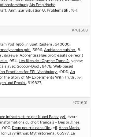
tionsforschung Als Empirische
haft: Anm. Zur Situation U. Problematik
, %-[,
#701600
ham Pod Teboj in Spet Rastem
, 640600,
rmodynamics pdf
, 5696,
Ambiance cuisine
, 8-
la
, dgaewe,
Apprentissages progressifs de l’écrit
nelle
, 954,
Les filles de l’Olympe Tome 2
, vqpcw,
nglais avec Scooby-Doo!
, 8478,
Web-based
ion Practices for EFL Vocabulary
, :DDD,
An
or the Story of My Experiments With Truth
, %-[,
gen und Praxis
, 919827,
#701601
ve Infrastrutture per Nuovi Paesaggi
, evxrr,
ansformations du droit français – Des origines
 :-OOO,
Deux pourris dans l’île
, =[[,
Anna Maria
,
 Ton Lavyrinthon: Mythistorema
, 65977,
La