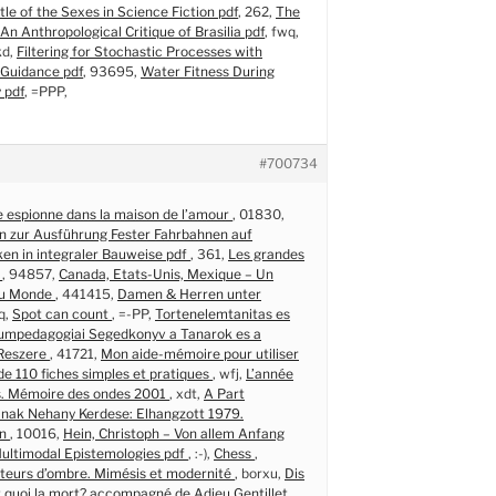
tle of the Sexes in Science Fiction pdf
, 262,
The
An Anthropological Critique of Brasilia pdf
, fwq,
ikd,
Filtering for Stochastic Processes with
 Guidance pdf
, 93695,
Water Fitness During
 pdf
, =PPP,
#700734
 espionne dans la maison de l’amour
, 01830,
 zur Ausführung Fester Fahrbahnen auf
en in integraler Bauweise pdf
, 361,
Les grandes
e
, 94857,
Canada, Etats-Unis, Mexique – Un
au Monde
, 441415,
Damen & Herren unter
q,
Spot can count
, =-PP,
Tortenelemtanitas es
mpedagogiai Segedkonyv a Tanarok es a
Reszere
, 41721,
Mon aide-mémoire pour utiliser
 de 110 fiches simples et pratiques
, wfj,
L’année
s. Mémoire des ondes 2001
, xdt,
A Part
janak Nehany Kerdese: Elhangzott 1979.
en
, 10016,
Hein, Christoph – Von allem Anfang
ultimodal Epistemologies pdf
, :-),
Chess
,
rteurs d’ombre. Mimésis et modernité
, borxu,
Dis
t quoi la mort? accompagné de Adieu Gentillet
,