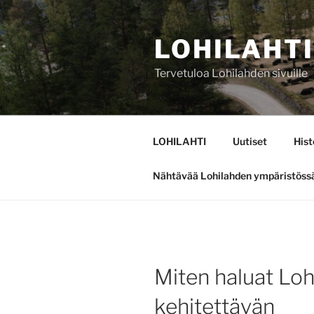
Siirry
sisältöön
LOHILAHTI
Tervetuloa Lohilahden sivuille
LOHILAHTI
Uutiset
Hist
Nähtävää Lohilahden ympäristöss
Miten haluat Loh
kehitettävän