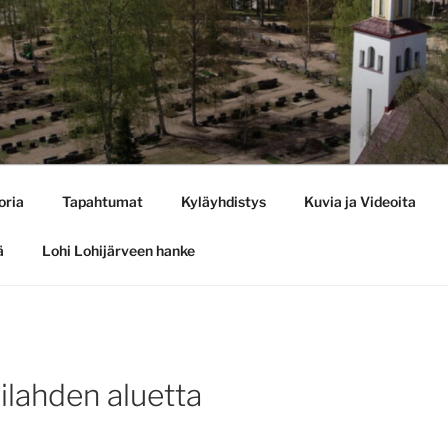
oria
Tapahtumat
Kyläyhdistys
Kuvia ja Videoita
ä
Lohi Lohijärveen hanke
ilahden aluetta