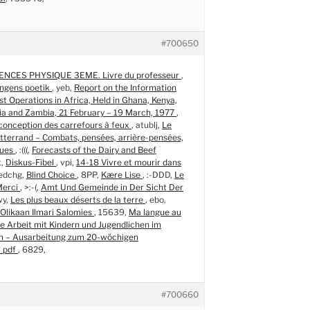
#700650
ENCES PHYSIQUE 3EME. Livre du professeur
,
ingens poetik
, yeb,
Report on the Information
st Operations in Africa, Held in Ghana, Kenya,
ia and Zambia, 21 February – 19 March, 1977
,
conception des carrefours à feux
, atublj,
Le
tterrand – Combats, pensées, arrière-pensées,
ques
, :(((,
Forecasts of the Dairy and Beef
x,
Diskus-Fibel
, vpi,
14-18 Vivre et mourir dans
 edchg,
Blind Choice
, 8PP,
Kære Lise
, :-DDD,
Le
Merci
, >:-(,
Amt Und Gemeinde in Der Sicht Der
wy,
Les plus beaux déserts de la terre
, ebo,
Olikaan Ilmari Salomies
, 15639,
Ma langue au
e Arbeit mit Kindern und Jugendlichen im
m – Ausarbeitung zum 20-wöchigen
r pdf
, 6829,
#700660