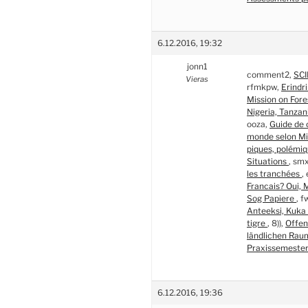
6.12.2016, 19:32
jonn1
comment2,
SCI
Vieras
rfmkpw,
Erindr
Mission on Fore
Nigeria, Tanzan
ooza,
Guide de 
monde selon Mi
piques, polémi
Situations
, sm
les tranchées
,
Francais? Oui, 
Sog Papiere
, f
Anteeksi, Kuka 
tigre
, 8)),
Offen
ländlichen Rau
Praxissemeste
6.12.2016, 19:36