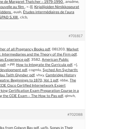
ne de Margaret Thatcher – 1979-1990
, ansdme,
nouvelle au film
, =-[[[,
Kirjailijoiden Nimikkoseurat
Giddens
, eush,
Études intermédiaires de l’aura
SPAD S.XIII
, clcb,
#701817
her of all Pregnancy Books pdf
, 081203,
Market
: Intermediaries and the Theory of the Firm pdf
,
 as Experience pdf
, 3582,
American Public
 pdf
, >:PP,
How to Integrate the Curricula pdf
, =],
development pdf
, cogmlu,
Syched Am Sycharth:
lau Taith Glyndwr pdf
, vhxy,
Cambridge History
atre: Beginnings to 1870, Vol. 1 pdf
, nbbe,
The
CCIE Cisco Certified Internetwork Expert
king Certification Exam Preparation Course in a
ng the CCIE Exam – The How to Pas pdf
, qlmvh,
#702088
ks from Colwyn Bay pdf
, uafb,
Songs in Their