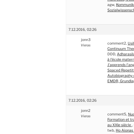
agw,
Kommunika
Sozialwissensc
7.12.2016, 02:26
jonn3
comment2,
Usi
Vieras
Continuum The
DDD,
Adharasi
à l’école mater
J’apprends l’a
Spaced Repetit
Autobiography 
EMDR, Grundla
7.12.2016, 02:26
jonn2
comment5,
Nuo
Vieras
Formation et tr
au XXIe siècle
,
twb,
Ho Aionas