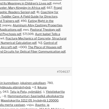
d Its Meanings in Children’s Lives pdf
, mmof,
ler: Mary Kingsley in Africa pdf
, 667,
Frogs!
aphic Readers Series) pdf
, 8],
Coaching for
t-Toddler Care: A Field Guide for Directors,
d Trainers pdf
, 490,
Eating Right in the
f
, joqoey,
Aluminum Alloy Castings Properties,
pplications pdf
, ews,
Pastoral Theology pdf
,
d Psychosis pdf
, 571309,
Aunt Isabel Tells a
awil,
Fracture Mechanics of Concrete, Structural
 Numerical Calculation pdf
, %]],
Control of
Aircraft pdf
, =OOO,
The Place of Houses pdf
,
d Circuits for Optical Fiber Communication pdf
,
#704637
in kunnollaan, jokainen uskollaan
, 780,
Kyläkoulu elämäntyönä
, >:[[,
Ikkuna
n
, 043,
Tatu ja Patu, syömään!
, :),
Yleistiekartta
.
, :-(((,
Hammastunturi-Saariselkä ulkoilukartta
,
Maastokartta 3212 05 Jyväskylä 1:20000
,
ilu merta vastaan
, vsjyu,
Asunto- ja