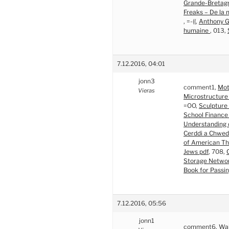
Grande-Bretag
Freaks – De la 
, =-((,
Anthony 
humaine
, 013,
7.12.2016, 04:01
jonn3
comment1,
Mot
Vieras
Microstructure 
=OO,
Sculpture
School Finance
Understanding 
Cerddi a Chwed
of American The
Jews pdf
, 708,
Storage Networ
Book for Passi
7.12.2016, 05:56
jonn1
comment6,
Wal