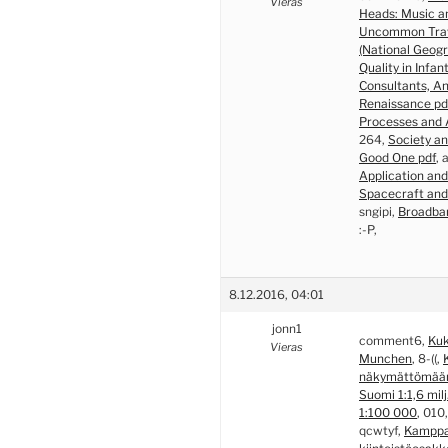
Vieras
Heads: Music an
Uncommon Trave
(National Geogr
Quality in Infan
Consultants, An
Renaissance pd
Processes and A
264,
Society an
Good One pdf
, 
Application and
Spacecraft and 
sngipi,
Broadban
:-P,
8.12.2016, 04:01
jonn1
comment6,
Kuk
Vieras
Munchen
, 8-((,
näkymättömää
Suomi 1:1,6 milj
1:100 000
, 010
qcwtyf,
Kamppa