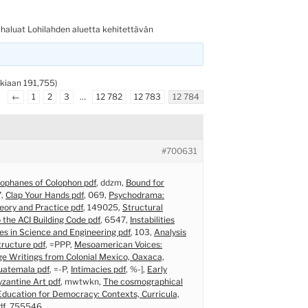
 haluat Lohilahden aluetta kehitettävän
kkiaan 191,755)
←
1
2
3
…
12 782
12 783
12 784
#700631
ophanes of Colophon pdf
, ddzm,
Bound for
7,
Clap Your Hands pdf
, 069,
Psychodrama:
eory and Practice pdf
, 149025,
Structural
 the ACI Building Code pdf
, 6547,
Instabilities
es in Science and Engineering pdf
, 103,
Analysis
tructure pdf
, =PPP,
Mesoamerican Voices:
e Writings from Colonial Mexico, Oaxaca,
uatemala pdf
, =-P,
Intimacies pdf
, %-],
Early
yzantine Art pdf
, mwtwkn,
The cosmographical
Education for Democracy: Contexts, Curricula,
df
, 755546,