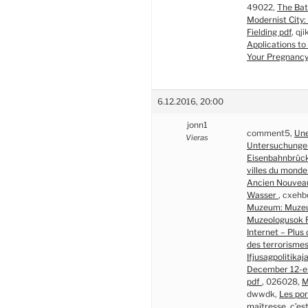
49022,
The Bat
Modernist City: 
Fielding pdf
, qj
Applications to
Your Pregnancy
6.12.2016, 20:00
jonn1
comment5,
Une
Vieras
Untersuchungen
Eisenbahnbrück
villes du mond
Ancien Nouve
Wasser
, cxehb
Muzeum: Muzeu
Muzeologusok 
Internet – Plus
des terrorisme
Ifjusagpolitika
December 12-
pdf
, 026028,
M
dwwdk,
Les po
maîtresse, c’es