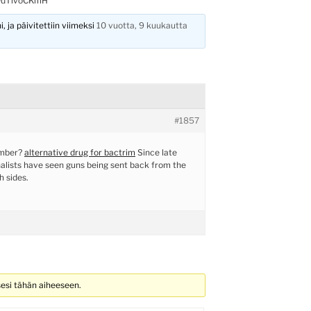
VdTlvoCKmH
, ja päivitettiin viimeksi
10 vuotta, 9 kuukautta
#1857
umber?
alternative drug for bactrim
Since late
nalists have seen guns being sent back from the
h sides.
sesi tähän aiheeseen.