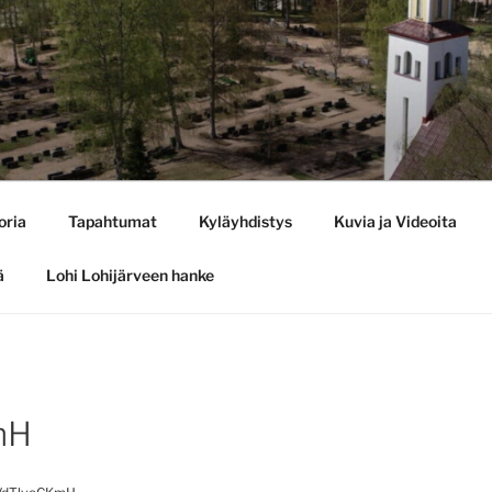
oria
Tapahtumat
Kyläyhdistys
Kuvia ja Videoita
ä
Lohi Lohijärveen hanke
mH