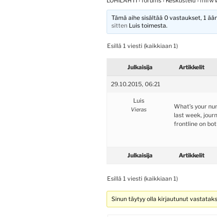
LOHILAHTI
›
forums
›
Keskustelu
›
mIfw
Tämä aihe sisältää 0 vastaukset, 1 ääni
sitten
Luis
toimesta.
Esillä 1 viesti (kaikkiaan 1)
Julkaisija
Artikkelit
29.10.2015, 06:21
Luis
What’s your n
Vieras
last week, jour
frontline on bot
Julkaisija
Artikkelit
Esillä 1 viesti (kaikkiaan 1)
Sinun täytyy olla kirjautunut vastatak