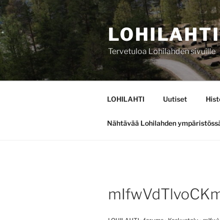
Siirry
sisältöön
LOHILAHTI
Tervetuloa Lohilahden sivuille
LOHILAHTI
Uutiset
Hist
Nähtävää Lohilahden ympäristöss
mIfwVdTlvoCK