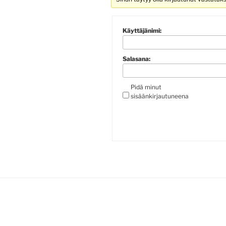
Käyttäjänimi:
Salasana:
Pidä minut
sisäänkirjautuneena