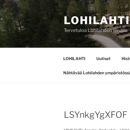
Siirry
sisältöön
LOHILAHTI
Tervetuloa Lohilahden sivuille
LOHILAHTI
Uutiset
Hist
Nähtävää Lohilahden ympäristöss
LSYnkgYgXFOF