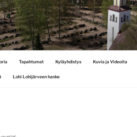
oria
Tapahtumat
Kyläyhdistys
Kuvia ja Videoita
ä
Lohi Lohijärveen hanke