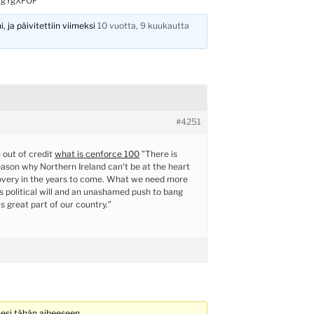
kgYgXFOF
, ja päivitettiin viimeksi
10 vuotta, 9 kuukautta
#4251
n out of credit
what is cenforce 100
”There is
eason why Northern Ireland can't be at the heart
covery in the years to come. What we need more
s political will and an unashamed push to bang
s great part of our country.”
sesi tähän aiheeseen.