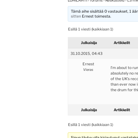
LOHILAHTI
›
forums
›
Keskustelu
›
LSYn
Tämä aihe sisältää 0 vastaukset, 1 ääni
sitten
Ernest
toimesta.
Esillä 1 viesti (kaikkiaan 1)
Julkaisija
Artikkelit
31.10.2015, 04:43
Ernest
I’m about to ru
Vieras
absolutely no r
of the UK's re
than ever now i
the drum for thi
Julkaisija
Artikkelit
Esillä 1 viesti (kaikkiaan 1)
Sinun täytyy olla kirjautunut vastatak