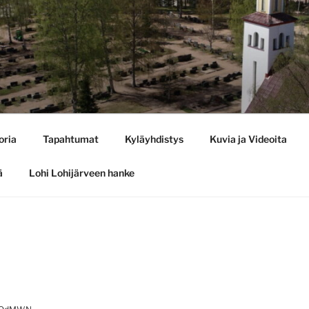
oria
Tapahtumat
Kyläyhdistys
Kuvia ja Videoita
ä
Lohi Lohijärveen hanke