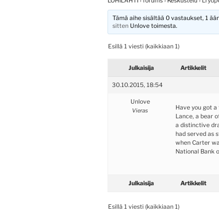
LOHILAHTI
›
forums
›
Keskustelu
›
Lryd
Tämä aihe sisältää 0 vastaukset, 1 ääni
sitten
Unlove
toimesta.
Esillä 1 viesti (kaikkiaan 1)
Julkaisija
Artikkelit
30.10.2015, 18:54
Unlove
Have you got a
Vieras
Lance, a bear o
a distinctive d
had served as 
when Carter wa
National Bank o
Julkaisija
Artikkelit
Esillä 1 viesti (kaikkiaan 1)