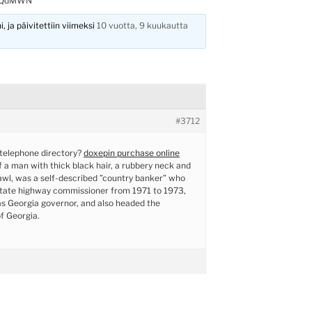
pQdMWN
, ja päivitettiin viimeksi
10 vuotta, 9 kuukautta
#3712
 telephone directory?
doxepin purchase online
f a man with thick black hair, a rubbery neck and
rawl, was a self-described ”country banker” who
state highway commissioner from 1971 to 1973,
s Georgia governor, and also headed the
f Georgia.