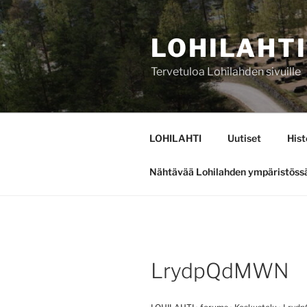
Siirry
sisältöön
LOHILAHTI
Tervetuloa Lohilahden sivuille
LOHILAHTI
Uutiset
Hist
Nähtävää Lohilahden ympäristöss
LrydpQdMWN