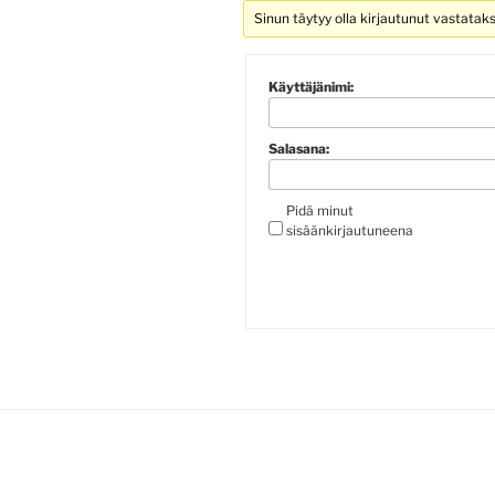
Sinun täytyy olla kirjautunut vastatak
Käyttäjänimi:
Salasana:
Pidä minut
sisäänkirjautuneena