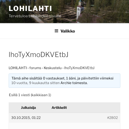
Siirry
LOHILAHTI
sisältöön
Tervetuloa Lohilahden sivuille
Valikko
lhoTyXmoDKVEtbJ
LOHILAHTI
›
forums
›
Keskustelu
›
lhoTyXmoDKVEtbJ
Tämä aihe sisältää 0 vastaukset, 1 ääni, ja päivitettiin viimeksi
10 vuotta, 9 kuukautta sitten
Archie
toimesta.
Esillä 1 viesti (kaikkiaan 1)
Julkaisija
Artikkelit
30.10.2015, 01:22
#2802