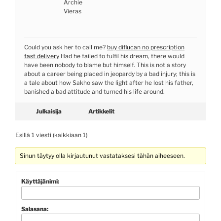
Archie
Vieras
Could you ask her to call me?
buy diflucan no prescription
fast delivery
Had he failed to fulfil his dream, there would
have been nobody to blame but himself. This is not a story
about a career being placed in jeopardy by a bad injury; this is
a tale about how Sakho saw the light after he lost his father,
banished a bad attitude and turned his life around.
Julkaisija
Artikkelit
Esillä 1 viesti (kaikkiaan 1)
Sinun täytyy olla kirjautunut vastataksesi tähän aiheeseen.
Käyttäjänimi:
Salasana: