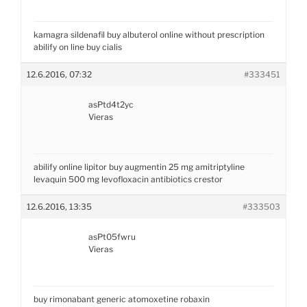
kamagra sildenafil
buy albuterol online without prescription
abilify on line
buy cialis
12.6.2016, 07:32
#333451
asPtd4t2yc
Vieras
abilify online
lipitor
buy augmentin
25 mg amitriptyline
levaquin 500 mg levofloxacin antibiotics
crestor
12.6.2016, 13:35
#333503
asPt05fwru
Vieras
buy rimonabant
generic atomoxetine
robaxin