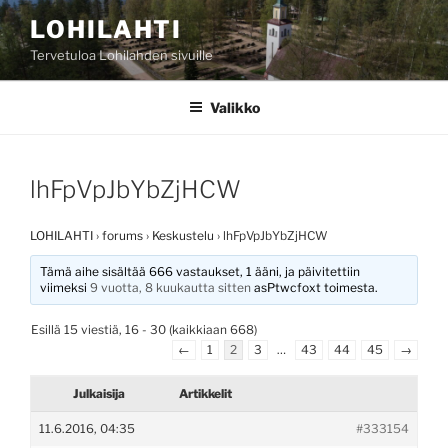
Siirry
LOHILAHTI
sisältöön
Tervetuloa Lohilahden sivuille
Valikko
lhFpVpJbYbZjHCW
LOHILAHTI
›
forums
›
Keskustelu
›
lhFpVpJbYbZjHCW
Tämä aihe sisältää 666 vastaukset, 1 ääni, ja päivitettiin
viimeksi
9 vuotta, 8 kuukautta sitten
asPtwcfoxt
toimesta.
Esillä 15 viestiä, 16 - 30 (kaikkiaan 668)
←
1
2
3
…
43
44
45
→
Julkaisija
Artikkelit
11.6.2016, 04:35
#333154