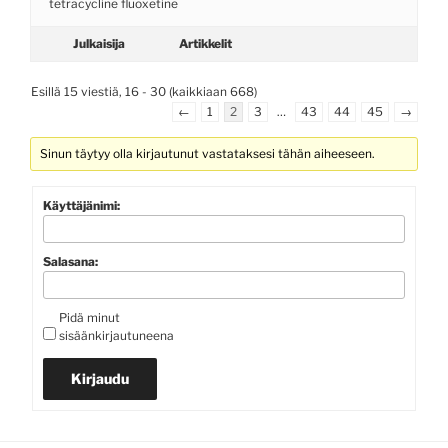
tetracycline
fluoxetine
Julkaisija
Artikkelit
Esillä 15 viestiä, 16 - 30 (kaikkiaan 668)
←
1
2
3
…
43
44
45
→
Sinun täytyy olla kirjautunut vastataksesi tähän aiheeseen.
Käyttäjänimi:
Salasana:
Pidä minut
sisäänkirjautuneena
Kirjaudu