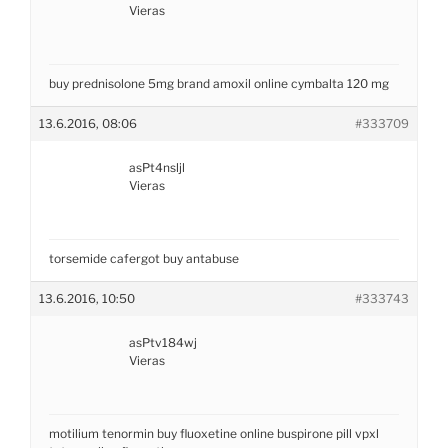
Vieras
buy prednisolone 5mg
brand amoxil online
cymbalta 120 mg
13.6.2016, 08:06
#333709
asPt4nsljl
Vieras
torsemide
cafergot
buy antabuse
13.6.2016, 10:50
#333743
asPtv184wj
Vieras
motilium
tenormin
buy fluoxetine online
buspirone pill
vpxl