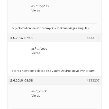
asPt3eq298
Vieras
buy clomid online
azithromycin
clonidine
viagra
singulair
11.6.2016, 07:46
#333196
asPtgfyepd
Vieras
atarax
nolvadex
related site
viagra
zovirax acyclovir cream
11.6.2016, 08:38
#333207
asPtjyc9q0
Vieras