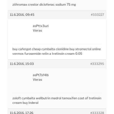
zithromax
crestor
diclofenac sodium 75 mg
11.6.2016, 09:45
#333227
asPttx3uzi
Vieras
buy cafergot
cheap cymbalta
clonidine
buy stromectol online
vermox
furosemide
retin a tretinoin cream 0.05
11.6.2016, 15:03
#333295
asPt7sf4lb
Vieras
zoloft
cymbalta wellbutrin
medrol
tamoxifen
cost of tretinoin
cream
buy inderal
11.6.2016, 17:26
#333328