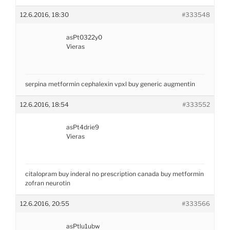
12.6.2016, 18:30
#333548
asPt0322y0
Vieras
serpina
metformin
cephalexin
vpxl
buy generic augmentin
12.6.2016, 18:54
#333552
asPt4drie9
Vieras
citalopram
buy inderal no prescription canada
buy metformin
zofran
neurotin
12.6.2016, 20:55
#333566
asPtlu1ubw