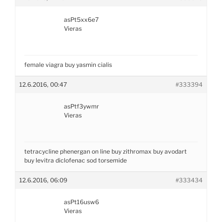
asPt5xx6e7
Vieras
female viagra
buy yasmin
cialis
12.6.2016, 00:47
#333394
asPtf3ywmr
Vieras
tetracycline
phenergan on line
buy zithromax
buy avodart
buy levitra
diclofenac sod
torsemide
12.6.2016, 06:09
#333434
asPt16usw6
Vieras