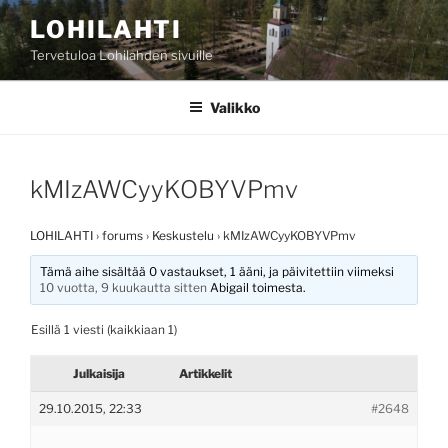
Siirry
LOHILAHTI
sisältöön
Tervetuloa Lohilahden sivuille
Valikko
kMIzAWCyyKOBYVPmv
LOHILAHTI
›
forums
›
Keskustelu
›
kMIzAWCyyKOBYVPmv
Tämä aihe sisältää 0 vastaukset, 1 ääni, ja päivitettiin viimeksi
10 vuotta, 9 kuukautta sitten
Abigail
toimesta.
Esillä 1 viesti (kaikkiaan 1)
Julkaisija
Artikkelit
29.10.2015, 22:33
#2648