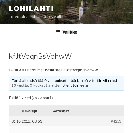
Siirry
LOHILAHTI
sisältöön
Tervetuloa Lohilahden sivuille
Valikko
kfJtVoqnSsVohwW
LOHILAHTI
›
forums
›
Keskustelu
›
kfJtVoqnSsVohwW
Tämä aihe sisältää 0 vastaukset, 1 ääni, ja päivitettiin viimeksi
10 vuotta, 9 kuukautta sitten
Brent
toimesta.
Esillä 1 viesti (kaikkiaan 1)
Julkaisija
Artikkelit
31.10.2015, 03:59
#4219