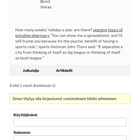
Brent
Vieras
How many weeks’ holiday a year are there?
opening hours of
priceline pharmacy
”You can show me a spreadsheet, and I’ll
still trump you because it’s the psychic benefit of having a
sports club,” sports historian John Thorn said. ”It separates a
city from thinking of itself as big league or thinking of itself
as bush league.”
Julkaisija
Artikkelit
Esillä 1 viesti (kaikkiaan 1)
Sinun täytyy olla kirjautunut vastataksesi tähän aiheeseen.
Käyttäjänimi:
Salasana: