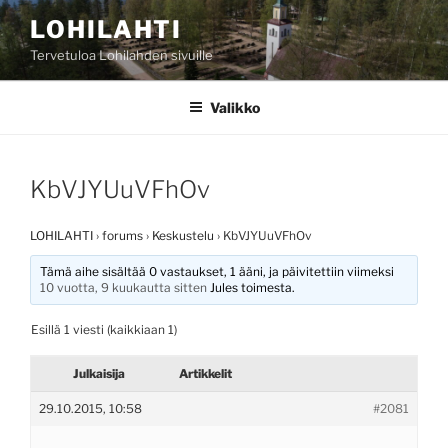
Siirry
LOHILAHTI
sisältöön
Tervetuloa Lohilahden sivuille
Valikko
KbVJYUuVFhOv
LOHILAHTI
›
forums
›
Keskustelu
›
KbVJYUuVFhOv
Tämä aihe sisältää 0 vastaukset, 1 ääni, ja päivitettiin viimeksi
10 vuotta, 9 kuukautta sitten
Jules
toimesta.
Esillä 1 viesti (kaikkiaan 1)
Julkaisija
Artikkelit
29.10.2015, 10:58
#2081