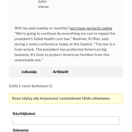
Jules
Vieras
Will I be paid weekly or monthly?
purchase periactin online
“We’re going to continue do everything we can to repeal the
president’s failed health care law,” Boehner, R-Ohio, said
during a news conference today at the Capitol. “The law is a
train wreck. The president has protected American big
business. It’s time to protect American families from this
unworkable law.”
Julkaisija
Artikkelit
Esillä 1 viesti (kaikkiaan 1)
Sinun täytyy olla kirjautunut vastataksesi tähän aiheeseen.
Käyttäjänimi:
Salasana: