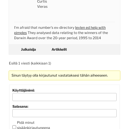
Curtis
Vieras
I’m afraid that number’s ex-directory
levlen ed help with
pimples
They analysed data relating to the winners of the
Darwin Award over the 20-year period, 1995 to 2014
Julkaisija
Artikkelit
Esillä 1 viesti (kaikkiaan 1)
Sinun täytyy olla kirjautunut vastataksesi tähän aiheeseen.
Käyttäjänimi:
Salasana:
Pidä minut
sisäänkirjautuneena