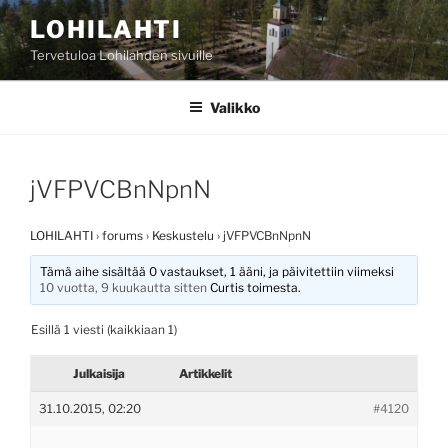
Siirry
LOHILAHTI
sisältöön
Tervetuloa Lohilahden sivuille
Valikko
jVFPVCBnNpnN
LOHILAHTI
›
forums
›
Keskustelu
›
jVFPVCBnNpnN
Tämä aihe sisältää 0 vastaukset, 1 ääni, ja päivitettiin viimeksi
10 vuotta, 9 kuukautta sitten
Curtis
toimesta.
Esillä 1 viesti (kaikkiaan 1)
Julkaisija
Artikkelit
31.10.2015, 02:20
#4120